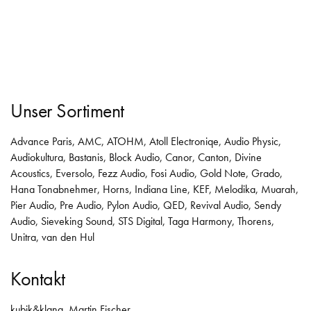
Unser Sortiment
Advance Paris
,
AMC
,
ATOHM
,
Atoll Electroniqe
,
Audio Physic
,
Audiokultura
,
Bastanis
,
Block Audio
,
Canor
,
Canton
,
Divine
Acoustics
,
Eversolo
,
Fezz Audio
,
Fosi Audio
,
Gold Note
,
Grado
,
Hana Tonabnehmer
,
Horns
,
Indiana Line
,
KEF
,
Melodika
,
Muarah
,
Pier Audio
,
Pre Audio
,
Pylon Audio
,
QED
,
Revival Audio
,
Sendy
Audio
,
Sieveking Sound
,
STS Digital
,
Taga Harmony
,
Thorens
,
Unitra
,
van den Hul
Kontakt
kubik&klang, Martin Fischer