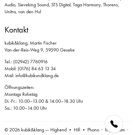
Audio
,
Sieveking Sound
,
STS Digital
,
Taga Harmony
,
Thorens
,
Unitra
,
van den Hul
Kontakt
kubik&klang, Martin Fischer
Van-der-Reis-Weg 9, 59590 Geseke
Tel.: (02942) 7760916
Mobil: (0176) 84 63 13 34
Mail:
info@kubikundklang.de
Öffnungszeiten:
Montags Ruhetag
Di.-Fr.: 10.00–13.00 & 14.00–18.30 Uhr
Sa.: 10.00–14.00 Uhr
© 2026 kubik&klang — Highend • Hifi • Phono ·
Impressum
·