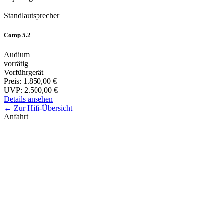
Standlautsprecher
Comp 5.2
Audium
vorrätig
Vorführgerät
Preis:
1.850,00 €
UVP:
2.500,00 €
Details ansehen
← Zur Hifi-Übersicht
Anfahrt