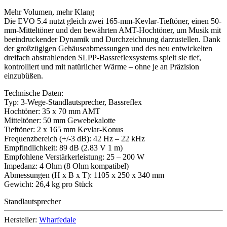
Mehr Volumen, mehr Klang
Die EVO 5.4 nutzt gleich zwei 165-mm-Kevlar-Tieftöner, einen 50-
mm-Mitteltöner und den bewährten AMT-Hochtöner, um Musik mit
beeindruckender Dynamik und Durchzeichnung darzustellen. Dank
der großzügigen Gehäuseabmessungen und des neu entwickelten
dreifach abstrahlenden SLPP-Bassreflexsystems spielt sie tief,
kontrolliert und mit natürlicher Wärme – ohne je an Präzision
einzubüßen.
Technische Daten:
Typ: 3-Wege-Standlautsprecher, Bassreflex
Hochtöner: 35 x 70 mm AMT
Mitteltöner: 50 mm Gewebekalotte
Tieftöner: 2 x 165 mm Kevlar-Konus
Frequenzbereich (+/-3 dB): 42 Hz – 22 kHz
Empfindlichkeit: 89 dB (2.83 V 1 m)
Empfohlene Verstärkerleistung: 25 – 200 W
Impedanz: 4 Ohm (8 Ohm kompatibel)
Abmessungen (H x B x T): 1105 x 250 x 340 mm
Gewicht: 26,4 kg pro Stück
Standlautsprecher
Hersteller:
Wharfedale