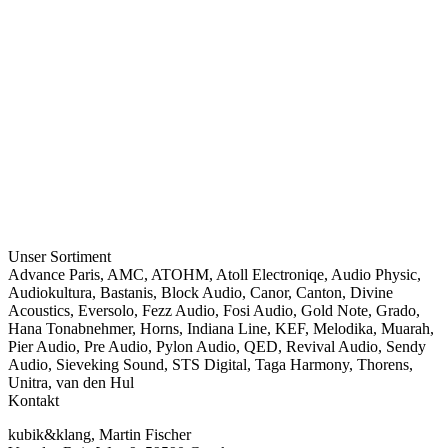
Unser Sortiment
Advance Paris
,
AMC
,
ATOHM
,
Atoll Electroniqe
,
Audio Physic
,
Audiokultura
,
Bastanis
,
Block Audio
,
Canor
,
Canton
,
Divine
Acoustics
,
Eversolo
,
Fezz Audio
,
Fosi Audio
,
Gold Note
,
Grado
,
Hana Tonabnehmer
,
Horns
,
Indiana Line
,
KEF
,
Melodika
,
Muarah
,
Pier Audio
,
Pre Audio
,
Pylon Audio
,
QED
,
Revival Audio
,
Sendy
Audio
,
Sieveking Sound
,
STS Digital
,
Taga Harmony
,
Thorens
,
Unitra
,
van den Hul
Kontakt
kubik&klang, Martin Fischer