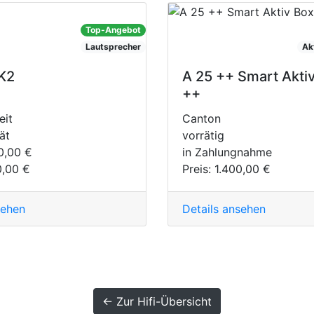
Top-Angebot
Lautsprecher
Ak
K2
A 25 ++ Smart Akti
++
eit
Canton
ät
vorrätig
0,00 €
in Zahlungnahme
0,00 €
Preis:
1.400,00 €
sehen
Details ansehen
← Zur Hifi-Übersicht