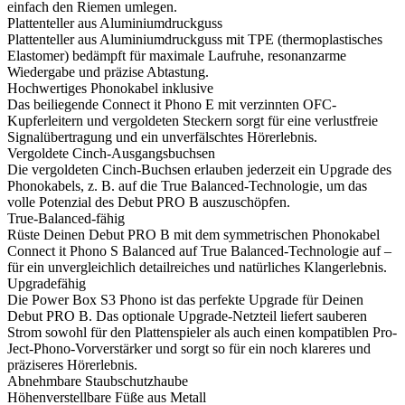
einfach den Riemen umlegen.
Plattenteller aus Aluminiumdruckguss
Plattenteller aus Aluminiumdruckguss mit TPE (thermoplastisches
Elastomer) bedämpft für maximale Laufruhe, resonanzarme
Wiedergabe und präzise Abtastung.
Hochwertiges Phonokabel inklusive
Das beiliegende Connect it Phono E mit verzinnten OFC-
Kupferleitern und vergoldeten Steckern sorgt für eine verlustfreie
Signalübertragung und ein unverfälschtes Hörerlebnis.
Vergoldete Cinch-Ausgangsbuchsen
Die vergoldeten Cinch-Buchsen erlauben jederzeit ein Upgrade des
Phonokabels, z. B. auf die True Balanced-Technologie, um das
volle Potenzial des Debut PRO B auszuschöpfen.
True-Balanced-fähig
Rüste Deinen Debut PRO B mit dem symmetrischen Phonokabel
Connect it Phono S Balanced auf True Balanced-Technologie auf –
für ein unvergleichlich detailreiches und natürliches Klangerlebnis.
Upgradefähig
Die Power Box S3 Phono ist das perfekte Upgrade für Deinen
Debut PRO B. Das optionale Upgrade-Netzteil liefert sauberen
Strom sowohl für den Plattenspieler als auch einen kompatiblen Pro-
Ject-Phono-Vorverstärker und sorgt so für ein noch klareres und
präziseres Hörerlebnis.
Abnehmbare Staubschutzhaube
Höhenverstellbare Füße aus Metall