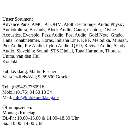
Unser Sortiment
Advance Paris
,
AMC
,
ATOHM
,
Atoll Electroniqe
,
Audio Physic
,
Audiokultura
,
Bastanis
,
Block Audio
,
Canor
,
Canton
,
Divine
Acoustics
,
Eversolo
,
Fezz Audio
,
Fosi Audio
,
Gold Note
,
Grado
,
Hana Tonabnehmer
,
Horns
,
Indiana Line
,
KEF
,
Melodika
,
Muarah
,
Pier Audio
,
Pre Audio
,
Pylon Audio
,
QED
,
Revival Audio
,
Sendy
Audio
,
Sieveking Sound
,
STS Digital
,
Taga Harmony
,
Thorens
,
Unitra
,
van den Hul
Kontakt
kubik&klang, Martin Fischer
Van-der-Reis-Weg 9, 59590 Geseke
Tel.: (02942) 7760916
Mobil: (0176) 84 63 13 34
Mail:
info@kubikundklang.de
Öffnungszeiten:
Montags Ruhetag
Di.-Fr.: 10.00–13.00 & 14.00–18.30 Uhr
Sa.: 10.00–14.00 Uhr