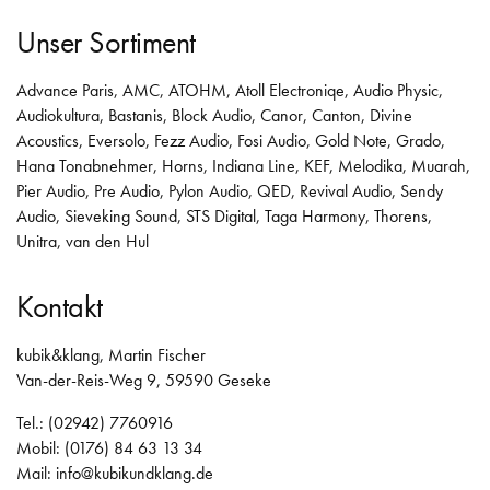
Unser Sortiment
Advance Paris
,
AMC
,
ATOHM
,
Atoll Electroniqe
,
Audio Physic
,
Audiokultura
,
Bastanis
,
Block Audio
,
Canor
,
Canton
,
Divine
Acoustics
,
Eversolo
,
Fezz Audio
,
Fosi Audio
,
Gold Note
,
Grado
,
Hana Tonabnehmer
,
Horns
,
Indiana Line
,
KEF
,
Melodika
,
Muarah
,
Pier Audio
,
Pre Audio
,
Pylon Audio
,
QED
,
Revival Audio
,
Sendy
Audio
,
Sieveking Sound
,
STS Digital
,
Taga Harmony
,
Thorens
,
Unitra
,
van den Hul
Kontakt
kubik&klang, Martin Fischer
Van-der-Reis-Weg 9, 59590 Geseke
Tel.: (02942) 7760916
Mobil: (0176) 84 63 13 34
Mail:
info@kubikundklang.de