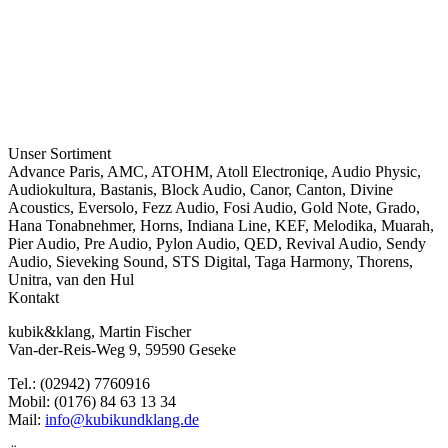
Unser Sortiment
Advance Paris
,
AMC
,
ATOHM
,
Atoll Electroniqe
,
Audio Physic
,
Audiokultura
,
Bastanis
,
Block Audio
,
Canor
,
Canton
,
Divine
Acoustics
,
Eversolo
,
Fezz Audio
,
Fosi Audio
,
Gold Note
,
Grado
,
Hana Tonabnehmer
,
Horns
,
Indiana Line
,
KEF
,
Melodika
,
Muarah
,
Pier Audio
,
Pre Audio
,
Pylon Audio
,
QED
,
Revival Audio
,
Sendy
Audio
,
Sieveking Sound
,
STS Digital
,
Taga Harmony
,
Thorens
,
Unitra
,
van den Hul
Kontakt
kubik&klang, Martin Fischer
Van-der-Reis-Weg 9, 59590 Geseke
Tel.: (02942) 7760916
Mobil: (0176) 84 63 13 34
Mail:
info@kubikundklang.de