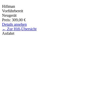
Hifiman
Vorführbereit
Neugerät
Preis:
309,00 €
Details ansehen
← Zur Hifi-Übersicht
Anfahrt