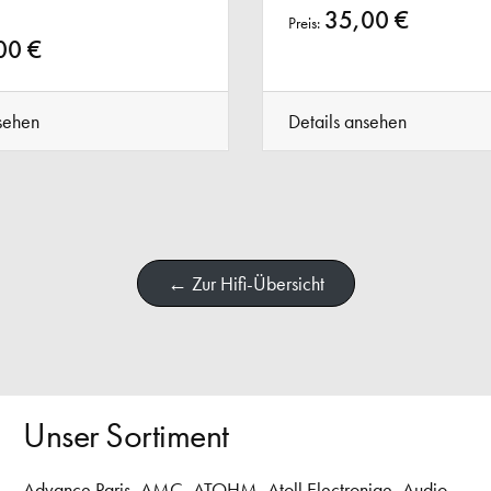
35,00 €
Preis:
00 €
sehen
Details ansehen
← Zur Hifi-Übersicht
Unser Sortiment
Advance Paris
,
AMC
,
ATOHM
,
Atoll Electroniqe
,
Audio