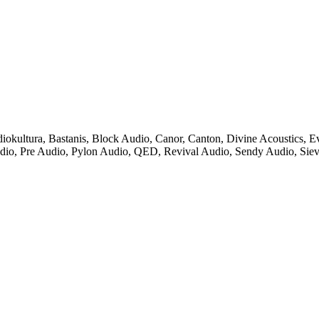
iokultura
,
Bastanis
,
Block Audio
,
Canor
,
Canton
,
Divine Acoustics
,
Ev
dio
,
Pre Audio
,
Pylon Audio
,
QED
,
Revival Audio
,
Sendy Audio
,
Sie