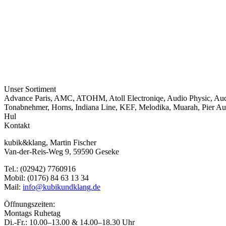
Unser Sortiment
Advance Paris
,
AMC
,
ATOHM
,
Atoll Electroniqe
,
Audio Physic
,
Aud
Tonabnehmer
,
Horns
,
Indiana Line
,
KEF
,
Melodika
,
Muarah
,
Pier Au
Hul
Kontakt
kubik&klang, Martin Fischer
Van-der-Reis-Weg 9, 59590 Geseke
Tel.: (02942) 7760916
Mobil: (0176) 84 63 13 34
Mail:
info@kubikundklang.de
Öffnungszeiten:
Montags Ruhetag
Di.-Fr.: 10.00–13.00 & 14.00–18.30 Uhr