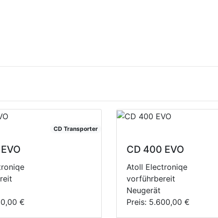
rien vom 10.08. - 19.08. ab dem 20.08.2026 bin ich wieder 
CD Transporter
 EVO
CD 400 EVO
troniqe
Atoll Electroniqe
reit
vorführbereit
Neugerät
00,00 €
Preis:
5.600,00 €