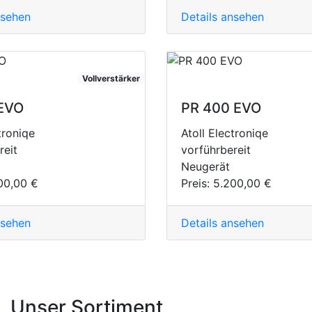
nsehen
Details ansehen
Vollverstärker
 EVO
PR 400 EVO
troniqe
Atoll Electroniqe
reit
vorführbereit
Neugerät
00,00 €
Preis:
5.200,00 €
nsehen
Details ansehen
Unser Sortiment