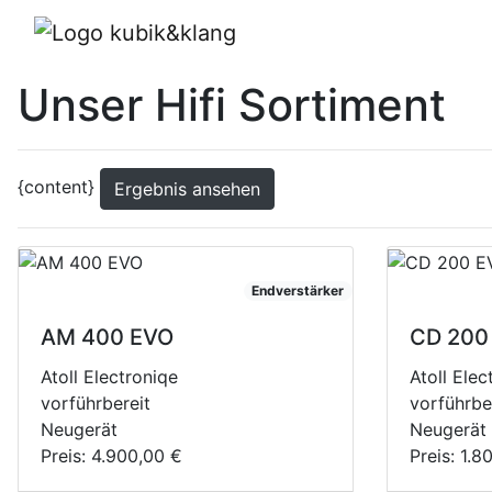
++ Betriebsfe
Unser Hifi Sortiment
{content}
Ergebnis ansehen
Endverstärker
AM 400 EVO
CD 200
Atoll Electroniqe
Atoll Elec
vorführbereit
vorführbe
Neugerät
Neugerät
Preis:
4.900,00 €
Preis:
1.8